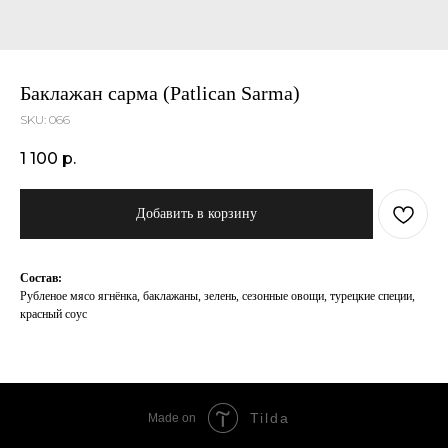
Баклажан сарма (Patlican Sarma)
SKU:
066
1 100
р.
Добавить в корзину
Состав:
Рубленое мясо ягнёнка, баклажаны, зелень, сезонные овощи, турецкие специи,
красный соус
Tilda
Made on