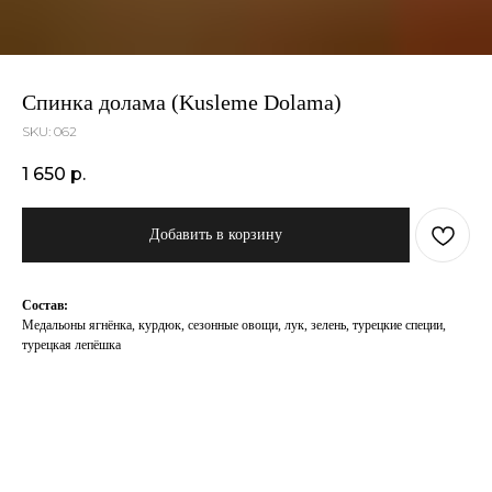
Спинка долама (Kusleme Dolama)
SKU:
062
1 650
р.
Добавить в корзину
Состав:
Медальоны ягнёнка, курдюк, сезонные овощи, лук, зелень, турецкие специи,
турецкая лепёшка